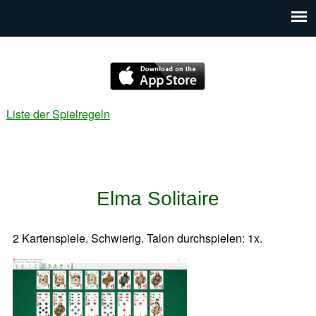
Liste der Spielregeln
Elma Solitaire
2 Kartenspiele. Schwierig. Talon durchspielen: 1x.