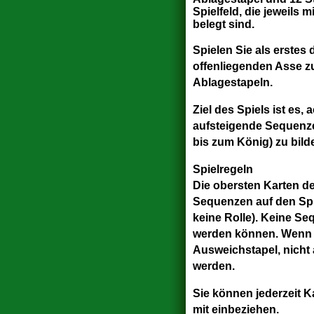
Spielfeld, die jeweils m
belegt sind.
Spielen Sie als erstes 
offenliegenden Asse z
Ablagestapeln.
Ziel des Spiels ist es, 
aufsteigende Sequenz
bis zum König) zu bild
Spielregeln
Die obersten Karten de
Sequenzen auf den Spi
keine Rolle). Keine S
werden können. Wenn ei
Ausweichstapel, nicht 
werden.
Sie können jederzeit 
mit einbeziehen.