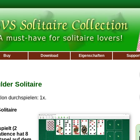
Buy
Download
Eigenschaften
Suppor
der Solitaire
alon durchspielen: 1x.
litaire
pielt (2
tience hat 8
tapel auf dem