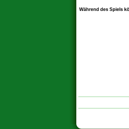
Während des Spiels kö