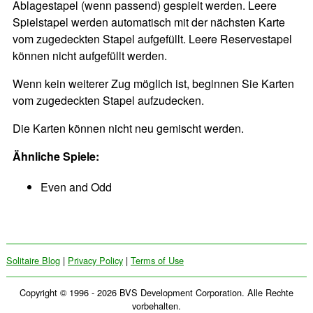
Ablagestapel (wenn passend) gespielt werden. Leere
Spielstapel werden automatisch mit der nächsten Karte
vom zugedeckten Stapel aufgefüllt. Leere Reservestapel
können nicht aufgefüllt werden.
Wenn kein weiterer Zug möglich ist, beginnen Sie Karten
vom zugedeckten Stapel aufzudecken.
Die Karten können nicht neu gemischt werden.
Ähnliche Spiele:
Even and Odd
Solitaire Blog
|
Privacy Policy
|
Terms of Use
Copyright © 1996 - 2026 BVS Development Corporation. Alle Rechte
vorbehalten.