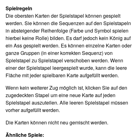
Spielregeln
Die obersten Karten der Spielstapel können gespielt
werden. Sie können die Sequenzen auf den Spielstapeln
in absteigender Reihenfolge (Farbe und Symbol spielen
hierbei keine Rolle) bilden. Es darf jedoch kein König auf
ein Ass gespielt werden. Es können einzelne Karten oder
ganze Gruppen (in einer korrekten Sequenz) von
Spielstapel zu Spielstapel verschoben werden. Wenn
einer der Spielstapel leergespielt wurde, kann die leere
Fläche mit jeder spielbaren Karte aufgefüllt werden.
Wenn kein weiterer Zug möglich ist, klicken Sie auf den
zugedeckten Stapel um eine neue Karte auf jeden
Spielstapel auszuteilen. Alle leeren Spielstapel müssen
vorher aufgefüllt werden.
Die Karten können nicht neu gemischt werden.
Ähnliche Spiele: