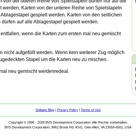
 von der oberen Reihe von Spielstapeln dürfen nur auf die
t werden. Karten von der unteren Reihe von Spielstapeln
-Ablagestapel gespielt werden. Karten von den seitlichen
 dürfen auf alle Ablagestapel gespielt werden.
ntfallen, wenn die Karten zum ersten mal neu gemischt
n nicht aufgefüllt werden. Wenn kein weiterer Zug möglich
n zugedeckten Stapel um die Karten neu zu mischen.
mal neu gemischt werdenredeal.
Solitaire Blog
|
Privacy Policy
|
Terms of Use
Copyright © 1996 - 2026 BVS Development Corporation. Alle Rechte vorbehalten.
BVS Development Corporation, 9962 Brook Rd, #141, Glen Allen, VA 23059-6501, USA