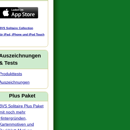
BVS Solitaire Collection
für iPad, iPhone und iPod Touch
Auszeichnungen
& Tests
Produkttests
Auszeichnungen
Plus Paket
BVS Solitaire Plus Paket
mit noch mehr
Hintergründen,
Kartenmotiven und