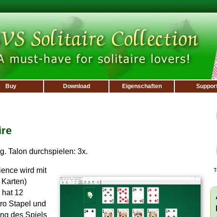
Buy
Download
Eigenschaften
Suppor
ire
g. Talon durchspielen: 3x.
ence wird mit
T
 Karten)
 hat 12
pro Stapel und
ng des Spiels