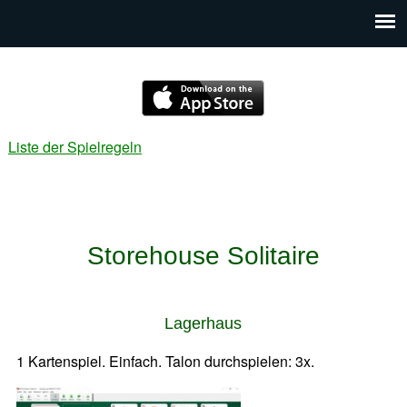
Liste der Spielregeln
Storehouse Solitaire
Lagerhaus
1 Kartenspiel. Einfach. Talon durchspielen: 3x.