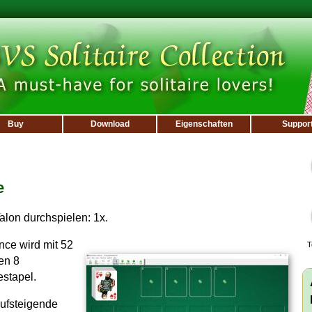
Buy
Download
Eigenschaften
Suppor
e
Talon durchspielen: 1x.
nce wird mit 52
T
en 8
estapel.
aufsteigende