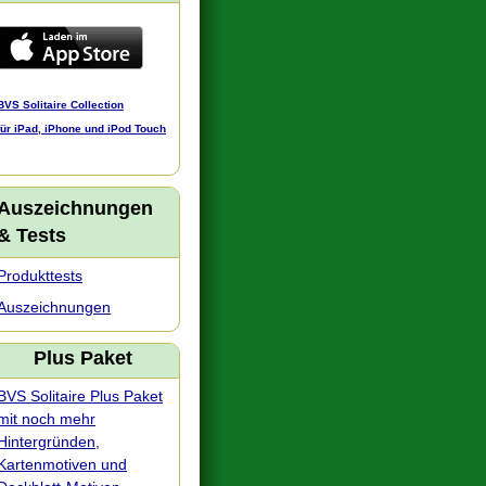
BVS Solitaire Collection
für iPad, iPhone und iPod Touch
Auszeichnungen
& Tests
Produkttests
Auszeichnungen
Plus Paket
BVS Solitaire Plus Paket
mit noch mehr
Hintergründen,
Kartenmotiven und