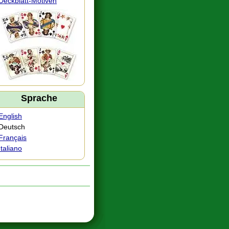
Deckblatt-Motiven
Sprache
English
Deutsch
Français
Italiano